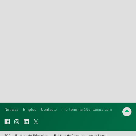
Sí, estoy de acuerdo con la
política de privacidad
y
condiciones
generales
.
Enviar mensaje
Noticias
Empleo
Contacto
info.tenomar@tentamus.com
TGC
Política de Privacidad
Política de Cookies
Aviso Legal