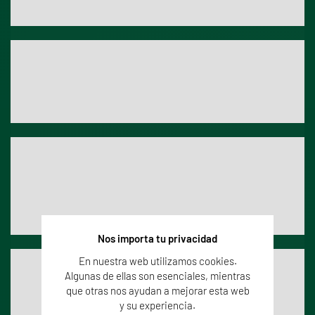
18,5-50
cuantificación
Parámetros
Metanol
Técnica
CG-FID
Rango Acreditado / Límite cuantificación
12,00 mg/l
Parámetros
Ácido ascórbico
Técnica
Enzimático
Rango Acreditado / Límite
25 - 500 mg/l
cuantificación
Nos importa tu privacidad
En nuestra web utilizamos cookies.
Parámetros
Ácido sórbico
Algunas de ellas son esenciales, mientras
Técnica
HPLC-DAD
que otras nos ayudan a mejorar esta web
y su experiencia.