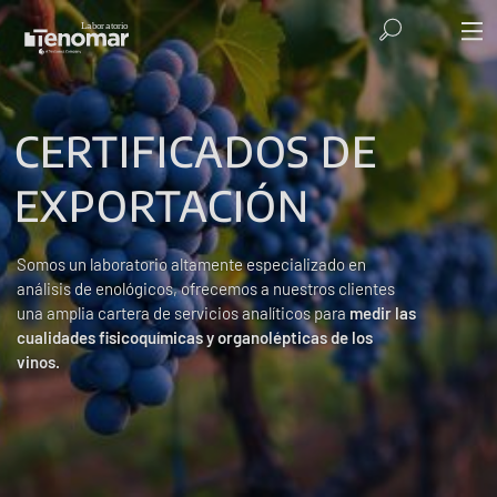
CERTIFICADOS DE
EXPORTACIÓN
Somos un laboratorio altamente especializado en
análisis de enológicos, ofrecemos a nuestros clientes
una amplia cartera de servicios analíticos para
medir las
cualidades fisicoquímicas y organolépticas de los
vinos.