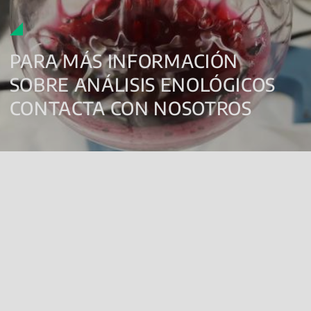
PARA MÁS INFORMACIÓN
SOBRE ANÁLISIS ENOLÓGICOS
CONTACTA CON NOSOTROS
Nombre y apellidos
*
Empresa o Particular
*
CIF o NIF
*