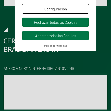
Rango Acreditado / Límite cuantificación
5,0 mg/l
Configuración
Rechazar todas las Cookies
Aceptar todas las Cookies
CERTIFICADO EXPORTACIÓN
Política de Privacidad
BRASIL ANEXO IX
ANEXO À NORMA INTERNA DIPOV Nº 01/2019
Parámetros
Grado Alcohólico adquirid
Técnica
NIR
Rango Acreditado / Límite
8 - 20 %vol.
cuantificación