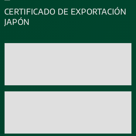
CERTIFICADO DE EXPORTACIÓN
JAPÓN
Parámetros
Grado Alcohólico adquirido
Técnica
NIR
Rango Acreditado / Límite
8 - 20 %vol.
cuantificación
Parámetros
Grado alcohólico total
Técnica
Cálculo
Rango Acreditado / Límite
cuantificación