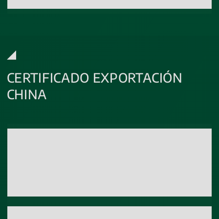
CERTIFICADO EXPORTACIÓN
CHINA
Parámetro
Grado Alcohólico adquirido
Técnica
NIR
Rango Acreditado / Límite
8 - 20 %vol.
cuantificación
Parámetro
Grado alcohólico total