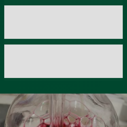
Parámetro
Metanol
Técnica
CG-FID
Rango Acreditado / Límite cuantificación
Parámetro
Ocratoxina A
Técnica
LC-MS/MS
Rango Acreditado / Límite cuantificación