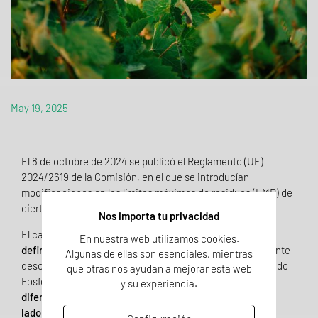
May 19, 2025
El 8 de octubre de 2024 se publicó el Reglamento (UE)
2024/2619 de la Comisión, en el que se introducían
modificaciones en los límites máximos de residuos (LMR) de
ciertos compuestos en alimentos.
Nos importa tu privacidad
El cambio más destacable giraba en torno a la
nueva
En nuestra web utilizamos cookies.
definición de residuo introducida
, el residuo anteriormente
Algunas de ellas son esenciales, mientras
descrito como “Fosetil Aluminio (Suma de Fosetil Al + Ácido
que otras nos ayudan a mejorar esta web
Fosfónico y sus Sales, expresado como Fosetil)”,
pasa a
y su experiencia.
diferenciarse, por un lado, "Fosetil Aluminio" y, por otro
lado, "Ácido Fosfónico y sus Sales".