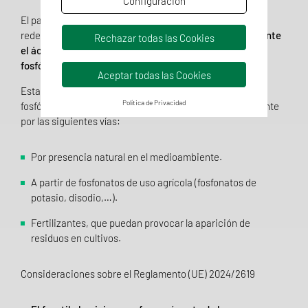
Configuración
El pasado 29 de abril de 2025, entró en vigor esta nueva
redefinición de residuo, en la que se
considera únicamente
Rechazar todas las Cookies
el ácido fosfónico y sus sales, expresado como ácido
fosfónico.
Aceptar todas las Cookies
Esta modificación buscar reflejar cómo llega el ácido
Política de Privacidad
fosfónico a los alimentos, lo que se produce principalmente
por las siguientes vías:
Por presencia natural en el medioambiente.
A partir de fosfonatos de uso agrícola (fosfonatos de
potasio, disodio,…).
Fertilizantes, que puedan provocar la aparición de
residuos en cultivos.
Consideraciones sobre el Reglamento (UE) 2024/2619